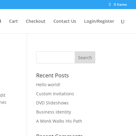
0 Items
Cart
Checkout
Contact Us
Login/Register
Recent Posts
Hello world!
Custom Invitations
dit
onec
DVD Slideshows
Business Identity
A Monk Walks His Path