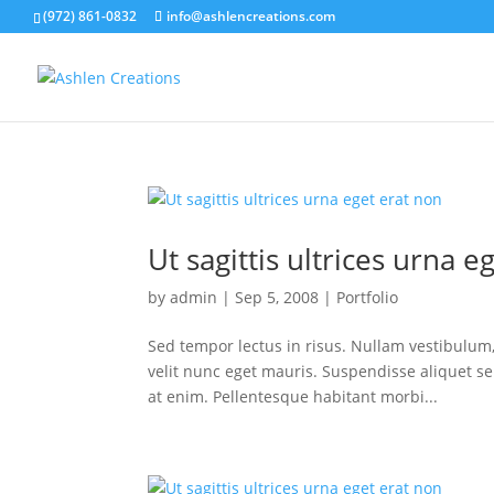
(972) 861-0832
info@ashlencreations.com
Ut sagittis ultrices urna e
by
admin
|
Sep 5, 2008
|
Portfolio
Sed tempor lectus in risus. Nullam vestibulum
velit nunc eget mauris. Suspendisse aliquet se
at enim. Pellentesque habitant morbi...