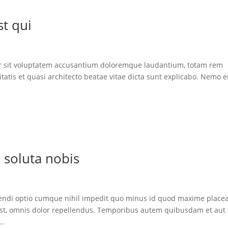
t qui
ror sit voluptatem accusantium doloremque laudantium, totam rem
itatis et quasi architecto beatae vitae dicta sunt explicabo. Nemo 
soluta nobis
gendi optio cumque nihil impedit quo minus id quod maxime place
st, omnis dolor repellendus. Temporibus autem quibusdam et aut
..